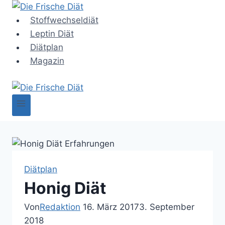
Zum
Inhalt
Stoffwechseldiät
springen
Leptin Diät
Diätplan
Magazin
Diätplan
Honig Diät
Von
Redaktion
16. März 2017
3. September
2018