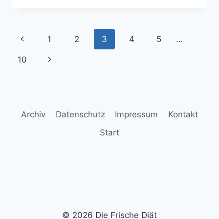
DIÄT
–
ERFAHRUNGEN,
Seitennavigation
Vorherige
1
2
3
4
5
…
INHALTSSTOFFE
UND
Seite
10
Nächste
REZEPTE
Seite
Archiv
Datenschutz
Impressum
Kontakt
Start
© 2026 Die Frische Diät