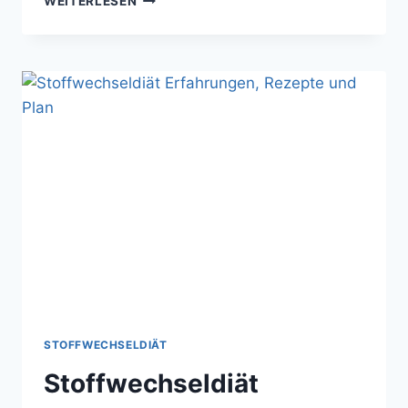
WEITERLESEN
FÜR
JEDES
ALTER
GEEIGNET
STOFFWECHSELDIÄT
Stoffwechseldiät